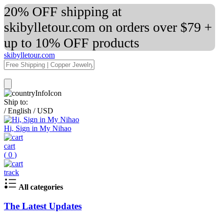
20% OFF shipping at
skibylletour.com on orders over $79 +
up to 10% OFF products
skibylletour.com
Ship to:
/
English
/
USD
Hi, Sign in My Nihao
cart
(
0
)
track
All categories
The Latest Updates